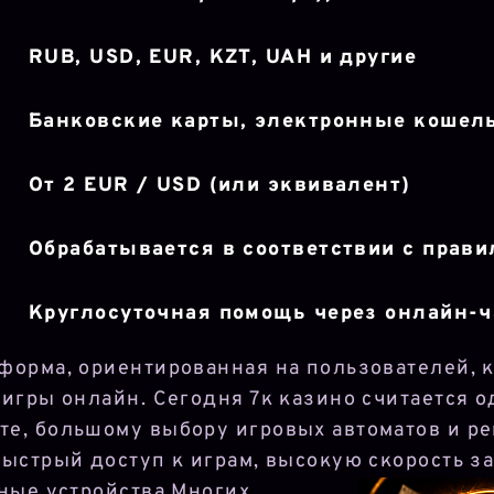
RUB, USD, EUR, KZT, UAH и другие
Банковские карты, электронные кошел
От 2 EUR / USD (или эквивалент)
Обрабатывается в соответствии с прав
Круглосуточная помощь через онлайн-ч
тформа, ориентированная на пользователей,
 игры онлайн. Сегодня 7к казино считается 
оте, большому выбору игровых автоматов и 
быстрый доступ к играм, высокую скорость з
ные устройства.
Многих