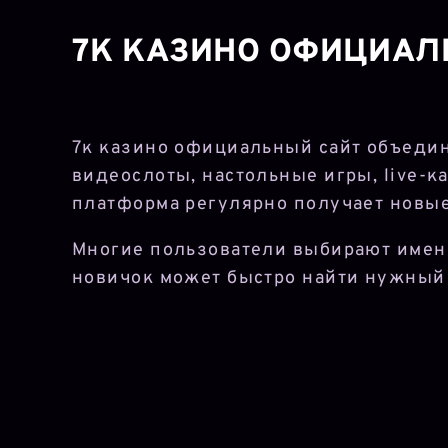
7К КАЗИНО ОФИЦИАЛ
7к казино официальный сайт объеди
видеослоты, настольные игры, live-к
платформа регулярно получает новые
Многие пользователи выбирают именн
новичок может быстро найти нужный с