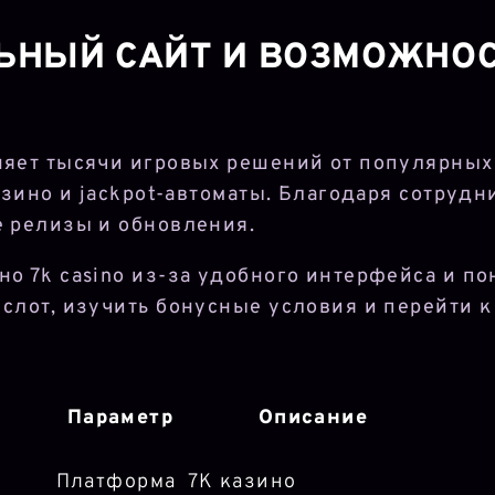
ЬНЫЙ САЙТ И ВОЗМОЖНО
няет тысячи игровых решений от популярных
азино и jackpot-автоматы. Благодаря сотруд
 релизы и обновления.
о 7k casino из-за удобного интерфейса и п
лот, изучить бонусные условия и перейти к
Параметр
Описание
Платформа
7К казино