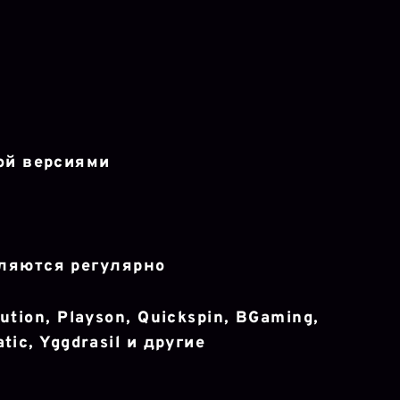
ой версиями
ляются регулярно
ution, Playson, Quickspin, BGaming,
tic, Yggdrasil и другие