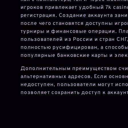
игроков привлекает удобный 7k casin
регистрация. Создание аккаунта зани
после чего становятся доступны игров
турниры и финансовые операции. Пл
пользователей из России и стран СНГ
полностью русифицирован, а способ
популярные банковские карты и эле
Дополнительным преимуществом счи
альтернативных адресов. Если основ
недоступен, пользователи могут испо
позволяет сохранить доступ к аккаун