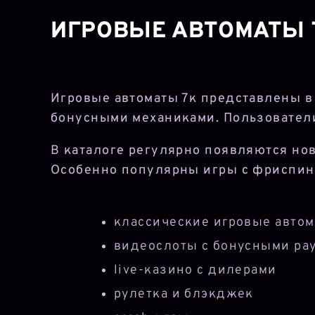
ИГРОВЫЕ АВТОМАТЫ 
Игровые автоматы 7к представлены в
бонусными механиками. Пользователи
В каталоге регулярно появляются нов
Особенно популярны игры с фриспин
классические игровые авто
видеослоты с бонусными ра
live-казино с дилерами
рулетка и блэкджек