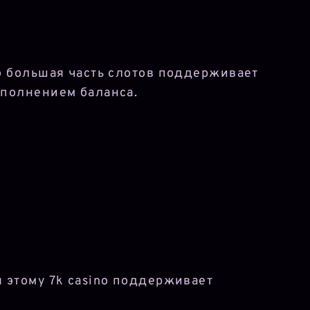
о большая часть слотов поддерживает
ополнением баланса.
 этому 7k casino поддерживает