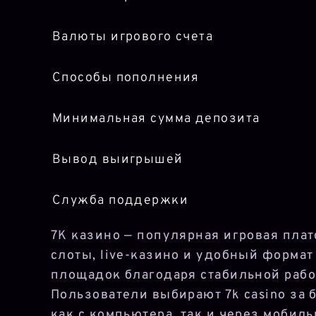
Валюты игрового счета
Способы пополнения
Минимальная сумма депозита
Вывод выигрышей
Служба поддержки
7К казино — популярная игровая пла
слоты, live-казино и удобный формат
площадок благодаря стабильной раб
Пользователи выбирают 7k casino за 
как с компьютера, так и через мобиль