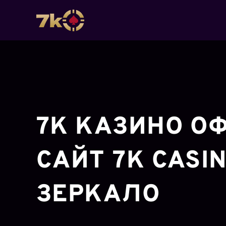
7К КАЗИНО 
САЙТ 7K CASI
ЗЕРКАЛО