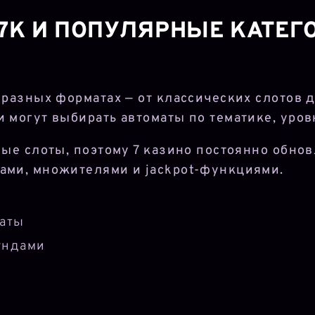
7К И ПОПУЛЯРНЫЕ КАТЕГ
 разных форматах — от классических слотов 
 могут выбирать автоматы по тематике, уров
ые слоты, поэтому 7 казино постоянно обно
ами, множителями и jackpot-функциями.
маты
ундами